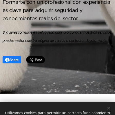
Formarte con un profesional con experiencia
es clave para adquirir seguridad y
conocimientos reales del sector.
Si quieres formarte en peluquería canina o conocer nuestros servicios,
puedes visitar nuestra página de cursos o contactar directamente.
Share
- Cuando la profesión se
Utilizamos cookies para permitir un correcto funcionamiento