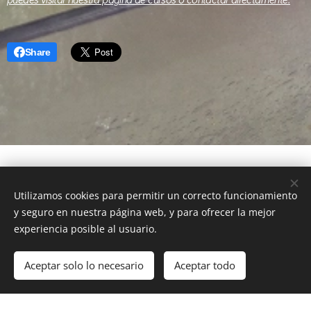
puedes visitar nuestra página de cursos o contactar directamente.
Share
- Cuando la profesión se
Utilizamos cookies para permitir un correcto funcionamiento
y seguro en nuestra página web, y para ofrecer la mejor
convierte en pasión -
experiencia posible al usuario.
Creado con
Webnode
Cookies
Aceptar solo lo necesario
Aceptar todo