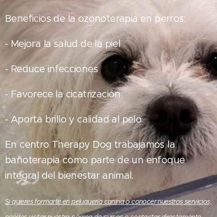
Beneficios de la ozonoterapia en perros:
- Mejora la salud de la piel
- Reduce infecciones
- Favorece la cicatrización
- Aporta brillo y calidad al pelo
En centro Therapy Dog trabajamos la
bañoterapia como parte de un enfoque
integral del bienestar animal.
Si quieres formarte en peluquería canina o conocer nuestros servicios,